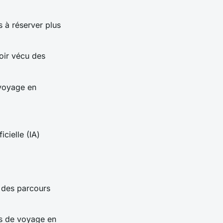
s à réserver plus
voir vécu des
 voyage en
icielle (IA)
t des parcours
es de voyage en