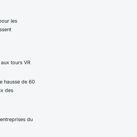
pour les
ssent
 aux tours VR
une hausse de 60
ix des
 entreprises du