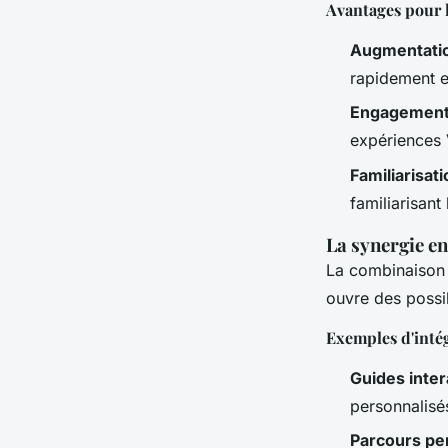
Avantages pour l
Augmentatio
rapidement e
Engagement
expériences 
Familiarisat
familiarisan
La synergie en
La combinaison d
ouvre des possib
Exemples d'inté
Guides inter
personnalisés
Parcours pe