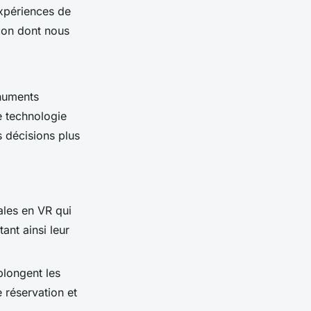
xpériences de
açon dont nous
onuments
te technologie
 décisions plus
ales en VR qui
ant ainsi leur
plongent les
 réservation et