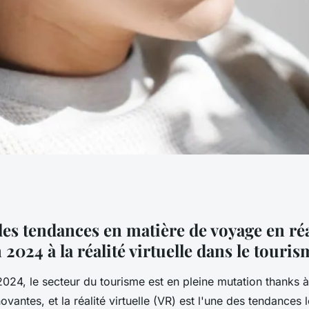
nces en matière de
les tendances en matière de voyage en réa
n 2024 à la réalité virtuelle dans le touri
rtuelle en 2024
024, le secteur du tourisme est en pleine mutation thanks à 
ovantes, et la réalité virtuelle (VR) est l'une des tendances 