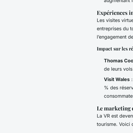
augmentant la
Expériences im
Les visites virt
entreprises du 
l’engagement des
Impact sur les r
Thomas Cook
de leurs vols
Visit Wales
:
% des réserva
consommate
Le marketing 
La VR est devenu
tourisme. Voici