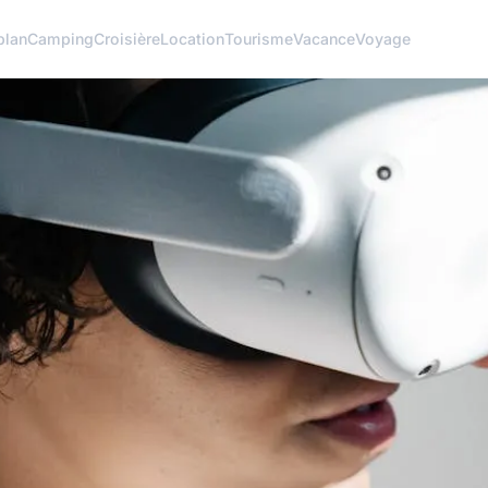
plan
Camping
Croisière
Location
Tourisme
Vacance
Voyage