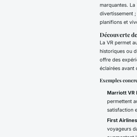
Romane
•
21 octobre 2024
•
6 min de lecture
marquantes. La 
divertissement ;
planifions et v
Découverte de 
La VR permet au
historiques ou d
offre des expér
éclairées avant 
Exemples concre
Marriott VR
permettent au
satisfaction 
First Airline
voyageurs dan