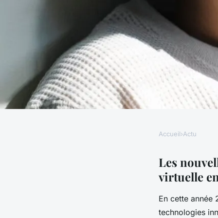
Accueil
›
Actu
ACTU
Les nouvelles tenda
Les nouvel
virtuelle e
voyage en réalité vi
En cette année 2
technologies inn