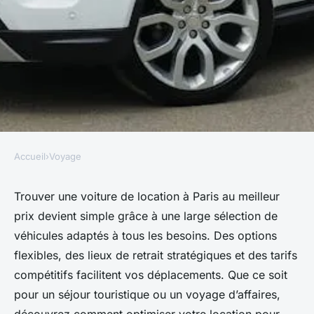
Accueil
›
Voyage
VOYAGE
Location voiture Paris :
Trouver une voiture de location à Paris au meilleur
prix devient simple grâce à une large sélection de
trouvez votre véhicule au
véhicules adaptés à tous les besoins. Des options
meilleur prix
flexibles, des lieux de retrait stratégiques et des tarifs
compétitifs facilitent vos déplacements. Que ce soit
Romane
•
19 mai 2025
•
7 min de lecture
pour un séjour touristique ou un voyage d’affaires,