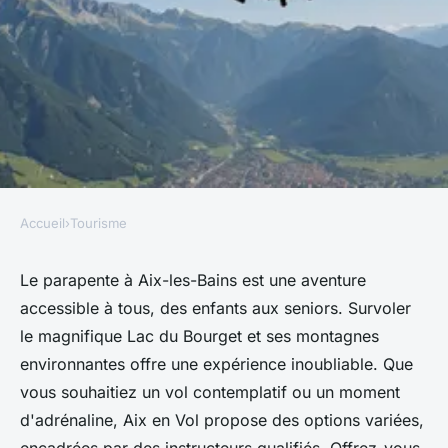
Accueil
›
Tourisme
TOURISME
Parapente à aix-les-bains : un
Le parapente à Aix-les-Bains est une aventure
accessible à tous, des enfants aux seniors. Survoler
vol pour tous les âges
le magnifique Lac du Bourget et ses montagnes
environnantes offre une expérience inoubliable. Que
Romane
•
23 février 2025
•
4 min de lecture
vous souhaitiez un vol contemplatif ou un moment
d'adrénaline, Aix en Vol propose des options variées,